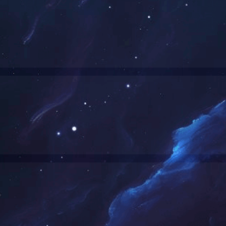
页版登录入口
»
信达龙帮助中心
»
关于我们
信达龙电子产品有限公司子成立以来，多年的风雨洗礼，信达龙人的拼
社会各界对信达龙的关注与支持，感谢辛勤工作在各个岗位上的兢兢业业
为取得一个又一个成绩感到欣慰，又为自己所经受的艰难挫折而感慨，但
傲和自豪。荣誉和成就将在岁月中慢慢沉淀，它只能成为我们前进的坐标
们，将一如既往地奉行“调整步伐、精选市场、提升品质、打造品牌”的十
，质量是我们的灵魂”。做到“一流的管理、一流的服务、一流的品质、一
追求完美。在创新中求发展，在发展中不断创新，努力将公司打造成电子