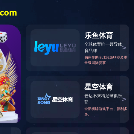
在线留言
|
开云网页版登录入口-开云（中国）
咨询热线 :