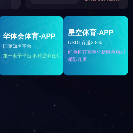
创辉煌，信达龙的明天会美好。
服务团队和售后管理模式， 保障客户
。
人才招聘
在线留言
|
|